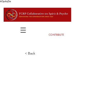
4Op4s|5e
CONTRIBUTE
< Back