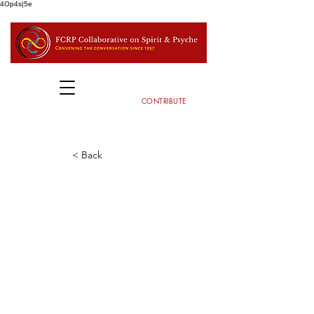
4Op4s|5e
CONTRIBUTE
< Back