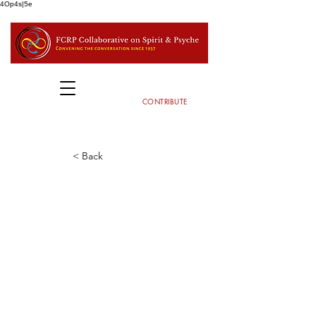
4Op4s|5e
CONTRIBUTE
< Back