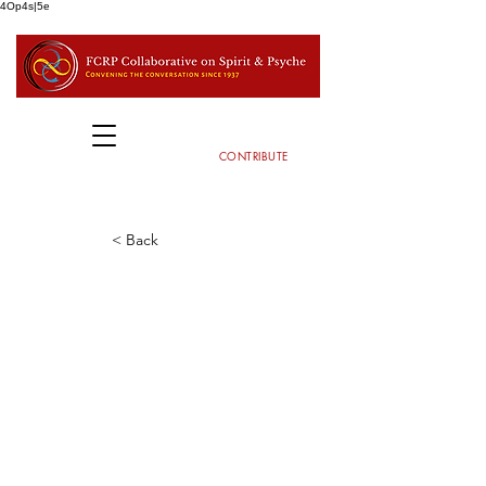
4Op4s|5e
CONTRIBUTE
< Back