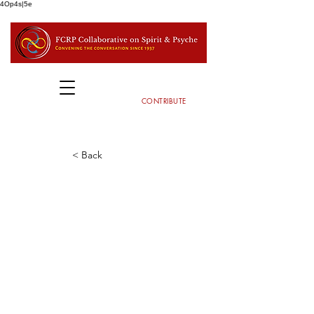
4Op4s|5e
CONTRIBUTE
< Back