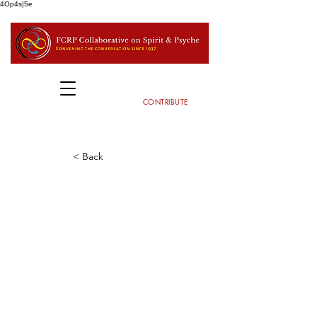
4Op4s|5e
CONTRIBUTE
< Back