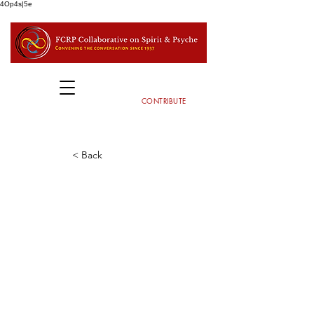
4Op4s|5e
CONTRIBUTE
< Back