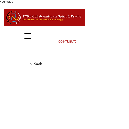
4Op4s|5e
CONTRIBUTE
< Back