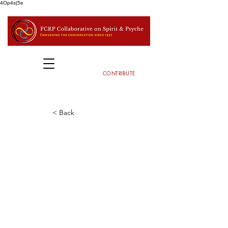
4Op4s|5e
CONTRIBUTE
< Back