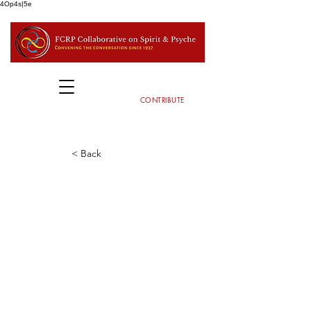
4Op4s|5e
CONTRIBUTE
< Back