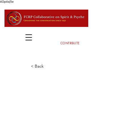
4Op4s|5e
CONTRIBUTE
< Back