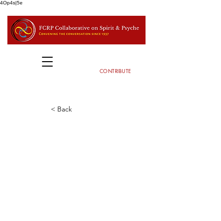
4Op4s|5e
CONTRIBUTE
< Back