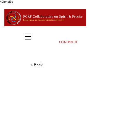
4Op4s|5e
CONTRIBUTE
< Back