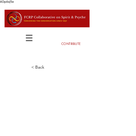
4Op4s|5e
CONTRIBUTE
< Back