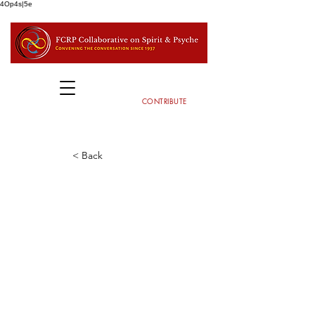
4Op4s|5e
CONTRIBUTE
< Back