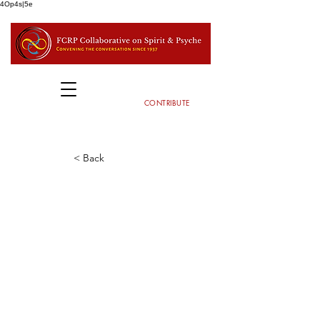
4Op4s|5e
CONTRIBUTE
< Back