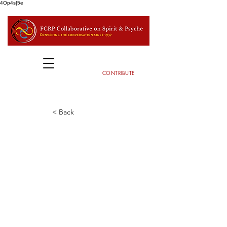
4Op4s|5e
CONTRIBUTE
< Back