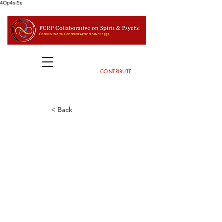
4Op4s|5e
CONTRIBUTE
< Back