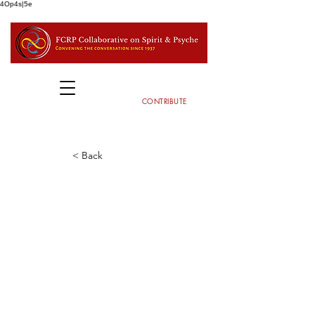
4Op4s|5e
CONTRIBUTE
< Back