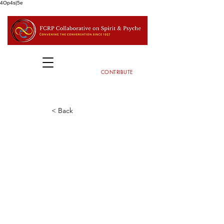
4Op4s|5e
CONTRIBUTE
< Back