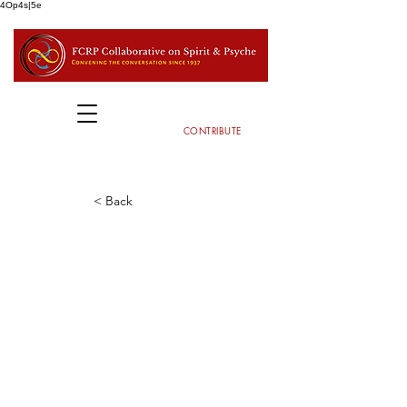
4Op4s|5e
CONTRIBUTE
< Back