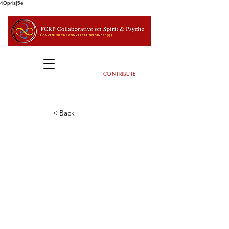
4Op4s|5e
CONTRIBUTE
< Back