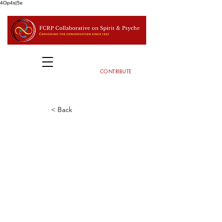
4Op4s|5e
CONTRIBUTE
< Back