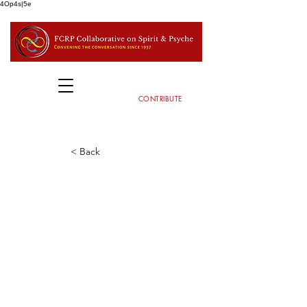
4Op4s|5e
CONTRIBUTE
< Back