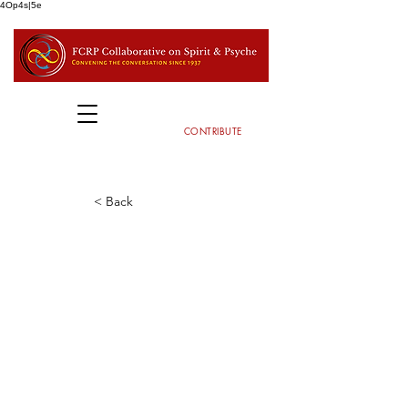
4Op4s|5e
CONTRIBUTE
< Back