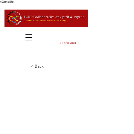
4Op4s|5e
CONTRIBUTE
< Back