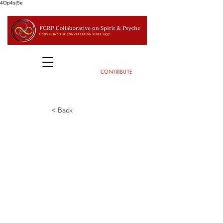
4Op4s|5e
CONTRIBUTE
< Back