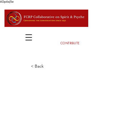
4Op4s|5e
CONTRIBUTE
< Back