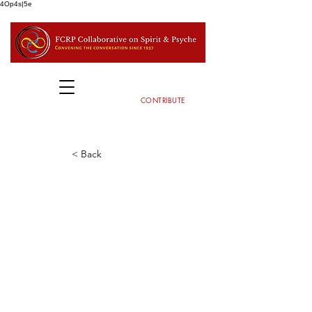
4Op4s|5e
CONTRIBUTE
< Back