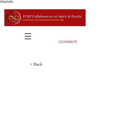
4Op4s|5e
CONTRIBUTE
< Back