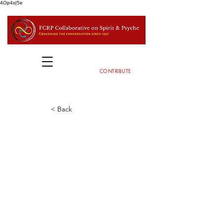
4Op4s|5e
CONTRIBUTE
< Back