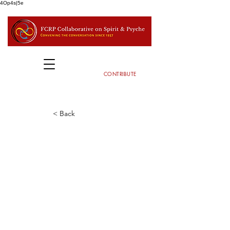
4Op4s|5e
CONTRIBUTE
< Back