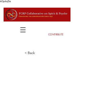
4Op4s|5e
CONTRIBUTE
< Back