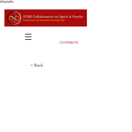
4Op4s|5e
CONTRIBUTE
< Back