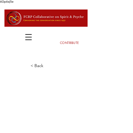
4Op4s|5e
CONTRIBUTE
< Back