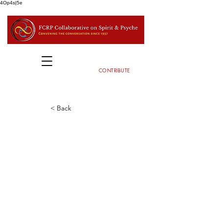
4Op4s|5e
CONTRIBUTE
< Back